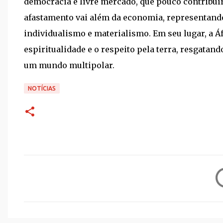
democracia e livre mercado, que pouco contribuí
afastamento vai além da economia, representando
individualismo e materialismo. Em seu lugar, a Áf
espiritualidade e o respeito pela terra, resgata
um mundo multipolar.
NOTÍCIAS
C
o
m
e