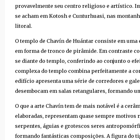
provavelmente seu centro religioso e artístico. 
se acham em Kotosh e Cunturhuasi, nas montanha
litoral.
O templo de Chavín de Huántar consiste em uma e
em forma de tronco de pirâmide. Em contraste co
se diante do templo, conferindo ao conjunto o efei
complexa do templo combina perfeitamente a con
edifício apresenta uma série de corredores e gal
desembocam em salas retangulares, formando um 
O que a arte Chavín tem de mais notável é a cerâmi
elaboradas, representam quase sempre motivos rel
serpentes, águias e grotescos seres antropomórf
formando fantásticas composições. A figura do t