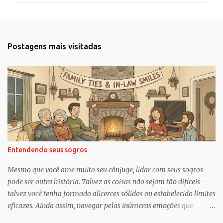
e
n
t
Postagens mais visitadas
á
r
i
o
s
Entendendo seus sogros
Mesmo que você ame muito seu cônjuge, lidar com seus sogros
pode ser outra história. Talvez as coisas não sejam tão difíceis —
talvez você tenha formado alicerces sólidos ou estabelecido limites
eficazes. Ainda assim, navegar pelas inúmeras emoções que
acompanham a dinâmica dos sogros é algo que merece mais