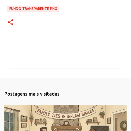
FUNDO TRANSPARENTE PNG
C
o
m
e
n
t
Postagens mais visitadas
á
r
i
o