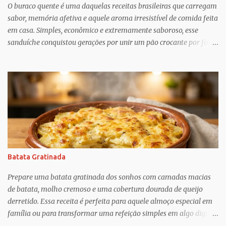
trabalho para manter e podem ser confusos (quem assistiu The
O buraco quente é uma daquelas receitas brasileiras que carregam
Undoing ?), o que Greif descobriu é mais esperançoso:...
sabor, memória afetiva e aquele aroma irresistível de comida feita
em casa. Simples, econômico e extremamente saboroso, esse
sanduíche conquistou gerações por unir um pão crocante por fora
com um recheio de carne moída bem temperado, suculento e cheio
de personalidade. Apesar do nome curioso, o segredo dessa receita
está justamente no preparo: um pão macio recebe um recheio
abundante de carne cozida lentamente com temperos, criando
uma combinação perfeita para qualquer momento do dia. Muito
popular em festas, lanchonetes, reuniões familiares e até como
opção para um jantar rápido, o buraco quente é uma receita
versátil que agrada crianças e adultos. O contraste entre o pão
levemente tostado e o recheio quente e cremoso transforma
Batata Gratinada
ingredientes simples em um lanche digno de destaque. Além disso,
é uma ótima alternativa para aproveitar ingredientes que muitas
Prepare uma batata gratinada dos sonhos com camadas macias
vezes já temos na cozinha, como carne moída, cebola, tomate e
de batata, molho cremoso e uma cobertura dourada de queijo
te...
derretido. Essa receita é perfeita para aquele almoço especial em
família ou para transformar uma refeição simples em algo digno
de restaurante. O sabor delicado, a textura cremosa e o aroma