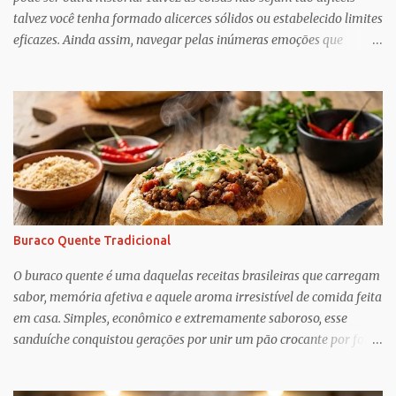
talvez você tenha formado alicerces sólidos ou estabelecido limites
eficazes. Ainda assim, navegar pelas inúmeras emoções que
acompanham a dinâmica dos sogros é algo que merece mais
consciência, atenção e reconhecimento, diz Geoffrey Greif, PhD,
professor da Escola de Serviço Social da Universidade de
Maryland. Greif é coautor de In-Law Relationships: Mothers,
Daughters, Fathers, and Sons , para o qual ele e o coautor Michael
Wooley, PhD, MSW, DCSW, entrevistaram mais de 1.500 sogros
para compartilhar como esses relacionamentos, embora às vezes
complicados, também pode ser gratificante e
reconfortante. Embora a cultura popular e as narrativas sociais
Buraco Quente Tradicional
nos façam acreditar que os relacionamentos familiares dão muito
trabalho para manter e podem ser confusos (quem assistiu The
O buraco quente é uma daquelas receitas brasileiras que carregam
Undoing ?), o que Greif descobriu é mais esperançoso:...
sabor, memória afetiva e aquele aroma irresistível de comida feita
em casa. Simples, econômico e extremamente saboroso, esse
sanduíche conquistou gerações por unir um pão crocante por fora
com um recheio de carne moída bem temperado, suculento e cheio
de personalidade. Apesar do nome curioso, o segredo dessa receita