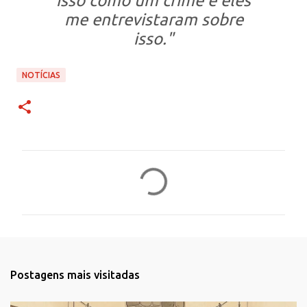
isso como um crime e eles
me entrevistaram sobre
isso."
NOTÍCIAS
C
o
m
e
n
t
Postagens mais visitadas
á
r