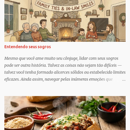
i
o
s
Entendendo seus sogros
Mesmo que você ame muito seu cônjuge, lidar com seus sogros
pode ser outra história. Talvez as coisas não sejam tão difíceis —
talvez você tenha formado alicerces sólidos ou estabelecido limites
eficazes. Ainda assim, navegar pelas inúmeras emoções que
acompanham a dinâmica dos sogros é algo que merece mais
consciência, atenção e reconhecimento, diz Geoffrey Greif, PhD,
professor da Escola de Serviço Social da Universidade de
Maryland. Greif é coautor de In-Law Relationships: Mothers,
Daughters, Fathers, and Sons , para o qual ele e o coautor Michael
Wooley, PhD, MSW, DCSW, entrevistaram mais de 1.500 sogros
para compartilhar como esses relacionamentos, embora às vezes