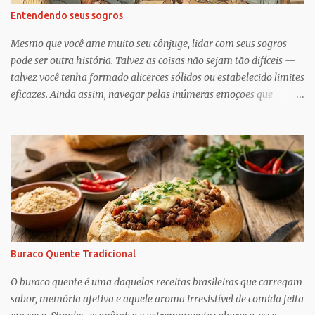
Entendendo seus sogros
Mesmo que você ame muito seu cônjuge, lidar com seus sogros
pode ser outra história. Talvez as coisas não sejam tão difíceis —
talvez você tenha formado alicerces sólidos ou estabelecido limites
eficazes. Ainda assim, navegar pelas inúmeras emoções que
acompanham a dinâmica dos sogros é algo que merece mais
consciência, atenção e reconhecimento, diz Geoffrey Greif, PhD,
professor da Escola de Serviço Social da Universidade de
Maryland. Greif é coautor de In-Law Relationships: Mothers,
Daughters, Fathers, and Sons , para o qual ele e o coautor Michael
Wooley, PhD, MSW, DCSW, entrevistaram mais de 1.500 sogros
para compartilhar como esses relacionamentos, embora às vezes
complicados, também pode ser gratificante e
reconfortante. Embora a cultura popular e as narrativas sociais
Buraco Quente Tradicional
nos façam acreditar que os relacionamentos familiares dão muito
trabalho para manter e podem ser confusos (quem assistiu The
O buraco quente é uma daquelas receitas brasileiras que carregam
Undoing ?), o que Greif descobriu é mais esperançoso:...
sabor, memória afetiva e aquele aroma irresistível de comida feita