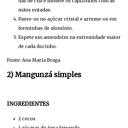
das de chá e modele os cajuzinhos com as
mãos untadas.
Passe-os no açúcar cristal e arrume-os em
forminhas de alumínio.
Espete um amendoim na extremidade maior
de cada docinho.
Fonte: Ana Maria Braga
2) Mangunzá simples
INGREDIENTES
2 cocos
4 xícaras de água fervendo