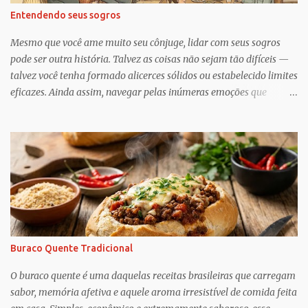
Entendendo seus sogros
Mesmo que você ame muito seu cônjuge, lidar com seus sogros
pode ser outra história. Talvez as coisas não sejam tão difíceis —
talvez você tenha formado alicerces sólidos ou estabelecido limites
eficazes. Ainda assim, navegar pelas inúmeras emoções que
acompanham a dinâmica dos sogros é algo que merece mais
consciência, atenção e reconhecimento, diz Geoffrey Greif, PhD,
professor da Escola de Serviço Social da Universidade de
Maryland. Greif é coautor de In-Law Relationships: Mothers,
Daughters, Fathers, and Sons , para o qual ele e o coautor Michael
Wooley, PhD, MSW, DCSW, entrevistaram mais de 1.500 sogros
para compartilhar como esses relacionamentos, embora às vezes
complicados, também pode ser gratificante e
reconfortante. Embora a cultura popular e as narrativas sociais
Buraco Quente Tradicional
nos façam acreditar que os relacionamentos familiares dão muito
trabalho para manter e podem ser confusos (quem assistiu The
O buraco quente é uma daquelas receitas brasileiras que carregam
Undoing ?), o que Greif descobriu é mais esperançoso:...
sabor, memória afetiva e aquele aroma irresistível de comida feita