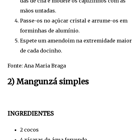
das de chá e modele os cajuzinhos com as
mãos untadas.
Passe-os no açúcar cristal e arrume-os em
forminhas de alumínio.
Espete um amendoim na extremidade maior
de cada docinho.
Fonte: Ana Maria Braga
2) Mangunzá simples
INGREDIENTES
2 cocos
4 xícaras de água fervendo