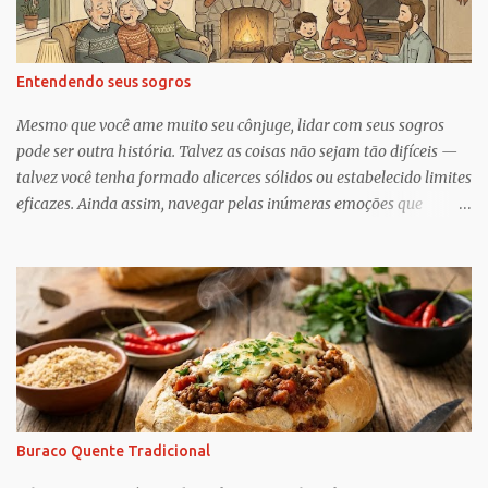
Entendendo seus sogros
Mesmo que você ame muito seu cônjuge, lidar com seus sogros
pode ser outra história. Talvez as coisas não sejam tão difíceis —
talvez você tenha formado alicerces sólidos ou estabelecido limites
eficazes. Ainda assim, navegar pelas inúmeras emoções que
acompanham a dinâmica dos sogros é algo que merece mais
consciência, atenção e reconhecimento, diz Geoffrey Greif, PhD,
professor da Escola de Serviço Social da Universidade de
Maryland. Greif é coautor de In-Law Relationships: Mothers,
Daughters, Fathers, and Sons , para o qual ele e o coautor Michael
Wooley, PhD, MSW, DCSW, entrevistaram mais de 1.500 sogros
para compartilhar como esses relacionamentos, embora às vezes
complicados, também pode ser gratificante e
reconfortante. Embora a cultura popular e as narrativas sociais
Buraco Quente Tradicional
nos façam acreditar que os relacionamentos familiares dão muito