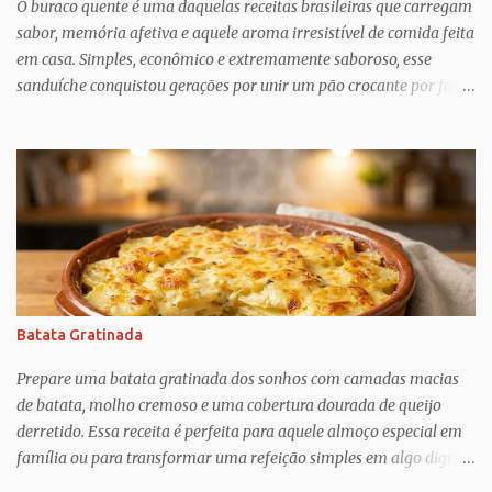
trabalho para manter e podem ser confusos (quem assistiu The
O buraco quente é uma daquelas receitas brasileiras que carregam
Undoing ?), o que Greif descobriu é mais esperançoso:...
sabor, memória afetiva e aquele aroma irresistível de comida feita
em casa. Simples, econômico e extremamente saboroso, esse
sanduíche conquistou gerações por unir um pão crocante por fora
com um recheio de carne moída bem temperado, suculento e cheio
de personalidade. Apesar do nome curioso, o segredo dessa receita
está justamente no preparo: um pão macio recebe um recheio
abundante de carne cozida lentamente com temperos, criando
uma combinação perfeita para qualquer momento do dia. Muito
popular em festas, lanchonetes, reuniões familiares e até como
opção para um jantar rápido, o buraco quente é uma receita
versátil que agrada crianças e adultos. O contraste entre o pão
levemente tostado e o recheio quente e cremoso transforma
Batata Gratinada
ingredientes simples em um lanche digno de destaque. Além disso,
é uma ótima alternativa para aproveitar ingredientes que muitas
Prepare uma batata gratinada dos sonhos com camadas macias
vezes já temos na cozinha, como carne moída, cebola, tomate e
de batata, molho cremoso e uma cobertura dourada de queijo
te...
derretido. Essa receita é perfeita para aquele almoço especial em
família ou para transformar uma refeição simples em algo digno
de restaurante. O sabor delicado, a textura cremosa e o aroma