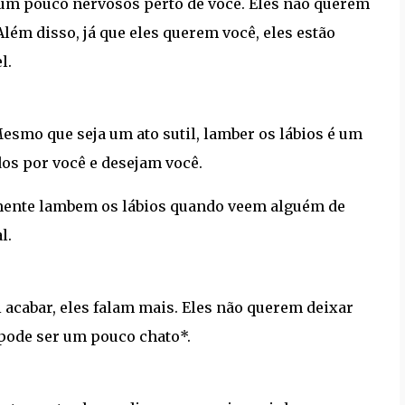
m um pouco nervosos perto de você. Eles não querem
lém disso, já que eles querem você, eles estão
l.
Mesmo que seja um ato sutil, lamber os lábios é um
dos por você e desejam você.
mente lambem os lábios quando veem alguém de
l.
acabar, eles falam mais. Eles não querem deixar
, pode ser um pouco chato*.