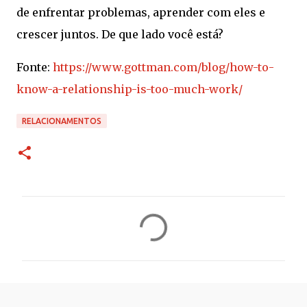
de enfrentar problemas, aprender com eles e
crescer juntos. De que lado você está?
Fonte:
https://www.gottman.com/blog/how-to-
know-a-relationship-is-too-much-work/
RELACIONAMENTOS
C
o
m
e
n