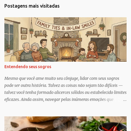
t
Postagens mais visitadas
á
r
i
o
s
Entendendo seus sogros
Mesmo que você ame muito seu cônjuge, lidar com seus sogros
pode ser outra história. Talvez as coisas não sejam tão difíceis —
talvez você tenha formado alicerces sólidos ou estabelecido limites
eficazes. Ainda assim, navegar pelas inúmeras emoções que
acompanham a dinâmica dos sogros é algo que merece mais
consciência, atenção e reconhecimento, diz Geoffrey Greif, PhD,
professor da Escola de Serviço Social da Universidade de
Maryland. Greif é coautor de In-Law Relationships: Mothers,