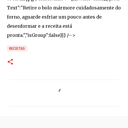
RECEITAS
C
o
m
e
n