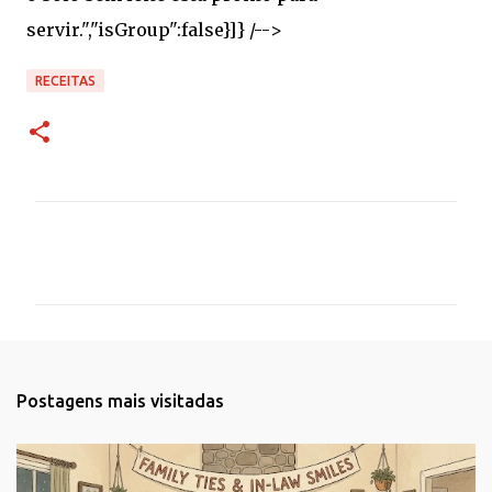
RECEITAS
C
o
m
e
n
t
Postagens mais visitadas
á
r
i