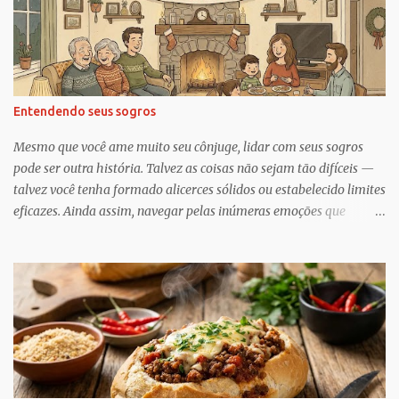
o
s
Entendendo seus sogros
Mesmo que você ame muito seu cônjuge, lidar com seus sogros
pode ser outra história. Talvez as coisas não sejam tão difíceis —
talvez você tenha formado alicerces sólidos ou estabelecido limites
eficazes. Ainda assim, navegar pelas inúmeras emoções que
acompanham a dinâmica dos sogros é algo que merece mais
consciência, atenção e reconhecimento, diz Geoffrey Greif, PhD,
professor da Escola de Serviço Social da Universidade de
Maryland. Greif é coautor de In-Law Relationships: Mothers,
Daughters, Fathers, and Sons , para o qual ele e o coautor Michael
Wooley, PhD, MSW, DCSW, entrevistaram mais de 1.500 sogros
para compartilhar como esses relacionamentos, embora às vezes
complicados, também pode ser gratificante e