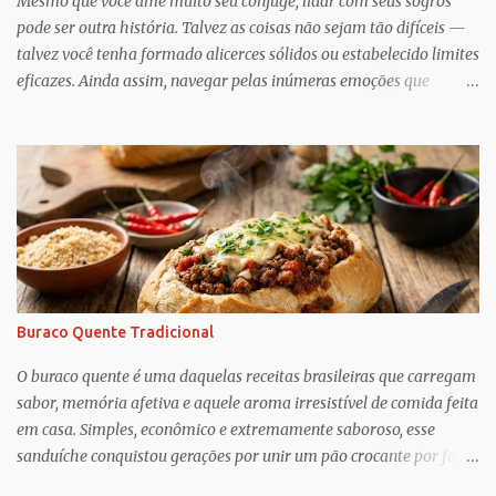
Mesmo que você ame muito seu cônjuge, lidar com seus sogros
pode ser outra história. Talvez as coisas não sejam tão difíceis —
talvez você tenha formado alicerces sólidos ou estabelecido limites
eficazes. Ainda assim, navegar pelas inúmeras emoções que
acompanham a dinâmica dos sogros é algo que merece mais
consciência, atenção e reconhecimento, diz Geoffrey Greif, PhD,
professor da Escola de Serviço Social da Universidade de
Maryland. Greif é coautor de In-Law Relationships: Mothers,
Daughters, Fathers, and Sons , para o qual ele e o coautor Michael
Wooley, PhD, MSW, DCSW, entrevistaram mais de 1.500 sogros
para compartilhar como esses relacionamentos, embora às vezes
complicados, também pode ser gratificante e
reconfortante. Embora a cultura popular e as narrativas sociais
Buraco Quente Tradicional
nos façam acreditar que os relacionamentos familiares dão muito
trabalho para manter e podem ser confusos (quem assistiu The
O buraco quente é uma daquelas receitas brasileiras que carregam
Undoing ?), o que Greif descobriu é mais esperançoso:...
sabor, memória afetiva e aquele aroma irresistível de comida feita
em casa. Simples, econômico e extremamente saboroso, esse
sanduíche conquistou gerações por unir um pão crocante por fora
com um recheio de carne moída bem temperado, suculento e cheio