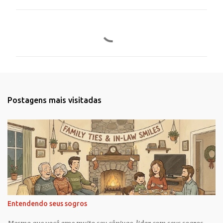
C
o
m
e
n
t
Postagens mais visitadas
á
r
i
o
s
Entendendo seus sogros