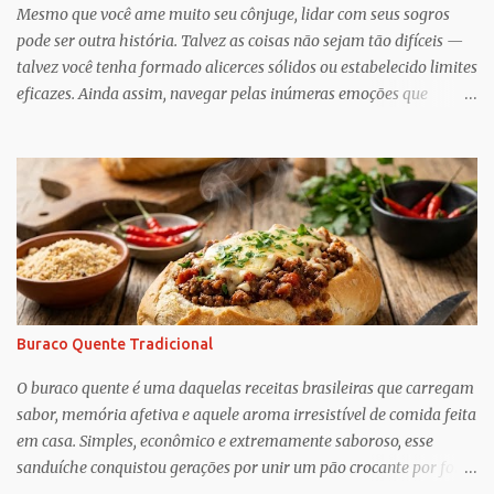
Mesmo que você ame muito seu cônjuge, lidar com seus sogros
pode ser outra história. Talvez as coisas não sejam tão difíceis —
talvez você tenha formado alicerces sólidos ou estabelecido limites
eficazes. Ainda assim, navegar pelas inúmeras emoções que
acompanham a dinâmica dos sogros é algo que merece mais
consciência, atenção e reconhecimento, diz Geoffrey Greif, PhD,
professor da Escola de Serviço Social da Universidade de
Maryland. Greif é coautor de In-Law Relationships: Mothers,
Daughters, Fathers, and Sons , para o qual ele e o coautor Michael
Wooley, PhD, MSW, DCSW, entrevistaram mais de 1.500 sogros
para compartilhar como esses relacionamentos, embora às vezes
complicados, também pode ser gratificante e
reconfortante. Embora a cultura popular e as narrativas sociais
Buraco Quente Tradicional
nos façam acreditar que os relacionamentos familiares dão muito
trabalho para manter e podem ser confusos (quem assistiu The
O buraco quente é uma daquelas receitas brasileiras que carregam
Undoing ?), o que Greif descobriu é mais esperançoso:...
sabor, memória afetiva e aquele aroma irresistível de comida feita
em casa. Simples, econômico e extremamente saboroso, esse
sanduíche conquistou gerações por unir um pão crocante por fora