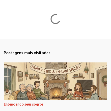
C
o
m
e
n
t
Postagens mais visitadas
á
r
i
o
s
Entendendo seus sogros