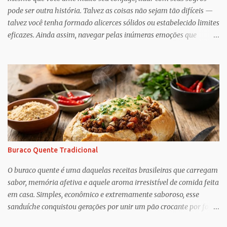
pode ser outra história. Talvez as coisas não sejam tão difíceis —
talvez você tenha formado alicerces sólidos ou estabelecido limites
eficazes. Ainda assim, navegar pelas inúmeras emoções que
acompanham a dinâmica dos sogros é algo que merece mais
consciência, atenção e reconhecimento, diz Geoffrey Greif, PhD,
professor da Escola de Serviço Social da Universidade de
Maryland. Greif é coautor de In-Law Relationships: Mothers,
Daughters, Fathers, and Sons , para o qual ele e o coautor Michael
Wooley, PhD, MSW, DCSW, entrevistaram mais de 1.500 sogros
para compartilhar como esses relacionamentos, embora às vezes
complicados, também pode ser gratificante e
reconfortante. Embora a cultura popular e as narrativas sociais
Buraco Quente Tradicional
nos façam acreditar que os relacionamentos familiares dão muito
trabalho para manter e podem ser confusos (quem assistiu The
O buraco quente é uma daquelas receitas brasileiras que carregam
Undoing ?), o que Greif descobriu é mais esperançoso:...
sabor, memória afetiva e aquele aroma irresistível de comida feita
em casa. Simples, econômico e extremamente saboroso, esse
sanduíche conquistou gerações por unir um pão crocante por fora
com um recheio de carne moída bem temperado, suculento e cheio