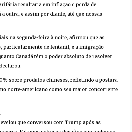
rifária resultaria em inflação e perda de
a outra, e assim por diante, até que nossas
is na segunda-feira à noite, afirmou que as
, particularmente de fentanil, e a imigração
uanto Canadá têm o poder absoluto de resolver
declarou.
 10% sobre produtos chineses, refletindo a postura
rno norte-americano como seu maior concorrente
á
 revelou que conversou com Trump após as
onversa. Falamos sobre os desafios que podemos