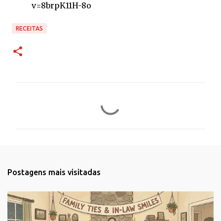
v=8brpK11H-8o
RECEITAS
C
o
m
e
n
t
Postagens mais visitadas
á
r
i