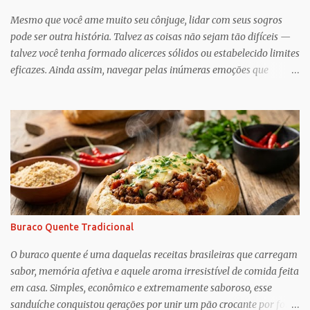
Mesmo que você ame muito seu cônjuge, lidar com seus sogros
pode ser outra história. Talvez as coisas não sejam tão difíceis —
talvez você tenha formado alicerces sólidos ou estabelecido limites
eficazes. Ainda assim, navegar pelas inúmeras emoções que
acompanham a dinâmica dos sogros é algo que merece mais
consciência, atenção e reconhecimento, diz Geoffrey Greif, PhD,
professor da Escola de Serviço Social da Universidade de
Maryland. Greif é coautor de In-Law Relationships: Mothers,
Daughters, Fathers, and Sons , para o qual ele e o coautor Michael
Wooley, PhD, MSW, DCSW, entrevistaram mais de 1.500 sogros
para compartilhar como esses relacionamentos, embora às vezes
complicados, também pode ser gratificante e
reconfortante. Embora a cultura popular e as narrativas sociais
Buraco Quente Tradicional
nos façam acreditar que os relacionamentos familiares dão muito
trabalho para manter e podem ser confusos (quem assistiu The
O buraco quente é uma daquelas receitas brasileiras que carregam
Undoing ?), o que Greif descobriu é mais esperançoso:...
sabor, memória afetiva e aquele aroma irresistível de comida feita
em casa. Simples, econômico e extremamente saboroso, esse
sanduíche conquistou gerações por unir um pão crocante por fora