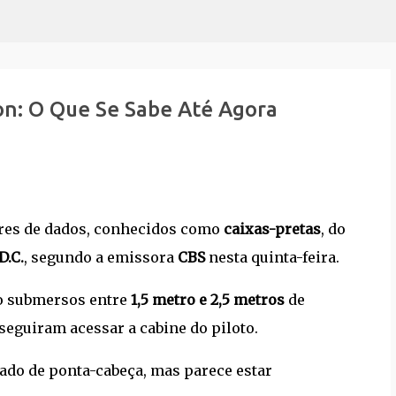
Pular para o conteúdo principal
n: O Que Se Sabe Até Agora
res de dados, conhecidos como
caixas-pretas
, do
D.C.
, segundo a emissora
CBS
nesta quinta-feira.
ão submersos entre
1,5 metro e 2,5 metros
de
eguiram acessar a cabine do piloto.
rado de ponta-cabeça, mas parece estar