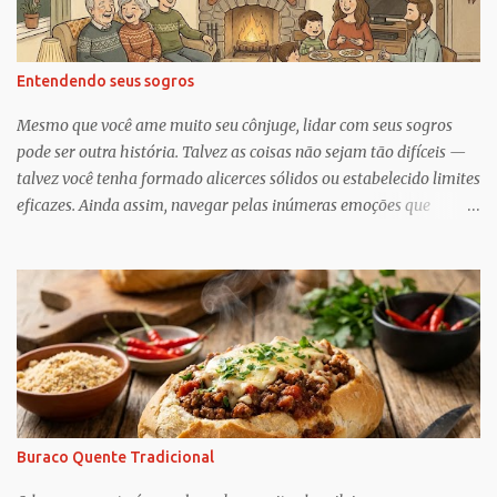
Entendendo seus sogros
Mesmo que você ame muito seu cônjuge, lidar com seus sogros
pode ser outra história. Talvez as coisas não sejam tão difíceis —
talvez você tenha formado alicerces sólidos ou estabelecido limites
eficazes. Ainda assim, navegar pelas inúmeras emoções que
acompanham a dinâmica dos sogros é algo que merece mais
consciência, atenção e reconhecimento, diz Geoffrey Greif, PhD,
professor da Escola de Serviço Social da Universidade de
Maryland. Greif é coautor de In-Law Relationships: Mothers,
Daughters, Fathers, and Sons , para o qual ele e o coautor Michael
Wooley, PhD, MSW, DCSW, entrevistaram mais de 1.500 sogros
para compartilhar como esses relacionamentos, embora às vezes
complicados, também pode ser gratificante e
reconfortante. Embora a cultura popular e as narrativas sociais
Buraco Quente Tradicional
nos façam acreditar que os relacionamentos familiares dão muito