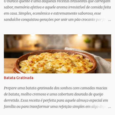
trabalho para manter e podem ser confusos (quem assistiu The
O buraco quente é uma daquelas receitas brasileiras que carregam
Undoing ?), o que Greif descobriu é mais esperançoso:...
sabor, memória afetiva e aquele aroma irresistível de comida feita
em casa. Simples, econômico e extremamente saboroso, esse
sanduíche conquistou gerações por unir um pão crocante por fora
com um recheio de carne moída bem temperado, suculento e cheio
de personalidade. Apesar do nome curioso, o segredo dessa receita
está justamente no preparo: um pão macio recebe um recheio
abundante de carne cozida lentamente com temperos, criando
uma combinação perfeita para qualquer momento do dia. Muito
popular em festas, lanchonetes, reuniões familiares e até como
opção para um jantar rápido, o buraco quente é uma receita
versátil que agrada crianças e adultos. O contraste entre o pão
levemente tostado e o recheio quente e cremoso transforma
Batata Gratinada
ingredientes simples em um lanche digno de destaque. Além disso,
é uma ótima alternativa para aproveitar ingredientes que muitas
Prepare uma batata gratinada dos sonhos com camadas macias
vezes já temos na cozinha, como carne moída, cebola, tomate e
de batata, molho cremoso e uma cobertura dourada de queijo
te...
derretido. Essa receita é perfeita para aquele almoço especial em
família ou para transformar uma refeição simples em algo digno
de restaurante. O sabor delicado, a textura cremosa e o aroma