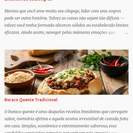
Mesmo que você ame muito seu cônjuge, lidar com seus sogros
pode ser outra história. Talvez as coisas não sejam tão difíceis —
talvez você tenha formado alicerces sólidos ou estabelecido limites
eficazes. Ainda assim, navegar pelas inúmeras emoções que
acompanham a dinâmica dos sogros é algo que merece mais
consciência, atenção e reconhecimento, diz Geoffrey Greif, PhD,
professor da Escola de Serviço Social da Universidade de
Maryland. Greif é coautor de In-Law Relationships: Mothers,
Daughters, Fathers, and Sons , para o qual ele e o coautor Michael
Wooley, PhD, MSW, DCSW, entrevistaram mais de 1.500 sogros
para compartilhar como esses relacionamentos, embora às vezes
complicados, também pode ser gratificante e
reconfortante. Embora a cultura popular e as narrativas sociais
Buraco Quente Tradicional
nos façam acreditar que os relacionamentos familiares dão muito
trabalho para manter e podem ser confusos (quem assistiu The
O buraco quente é uma daquelas receitas brasileiras que carregam
Undoing ?), o que Greif descobriu é mais esperançoso:...
sabor, memória afetiva e aquele aroma irresistível de comida feita
em casa. Simples, econômico e extremamente saboroso, esse