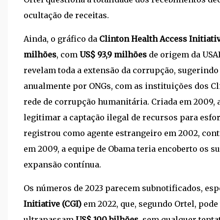
ocultação de receitas.
Ainda, o gráfico da
Clinton Health Access Initiati
milhões
, com
US$ 93,9 milhões
de origem da USAID
revelam toda a extensão da corrupção, sugerindo 
anualmente por ONGs, com as instituições dos 
rede de corrupção humanitária. Criada em 2009, 
legitimar a captação ilegal de recursos para esfo
registrou como agente estrangeiro em 2002, contr
em 2009, a equipe de Obama teria encoberto os s
expansão contínua.
Os números de 2023 parecem subnotificados, es
Initiative (CGI)
em 2022, que, segundo Ortel, pod
ultrapassam
US$ 100 bilhões
, sem qualquer tent