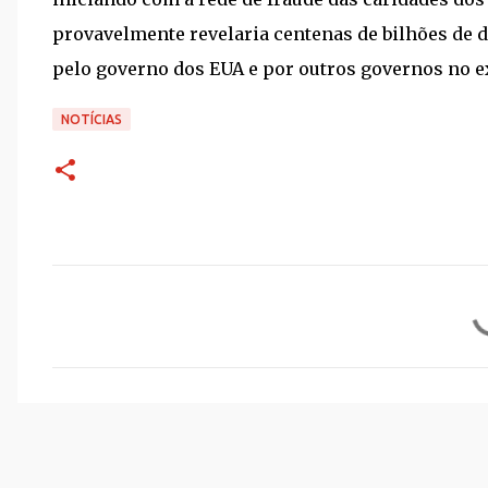
provavelmente revelaria centenas de bilhões de 
pelo governo dos EUA e por outros governos no ex
NOTÍCIAS
C
o
m
e
n
t
á