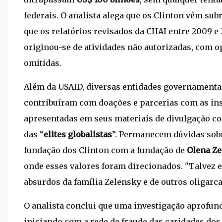
federais. O analista alega que os Clinton vêm su
que os relatórios revisados da CHAI entre 2009 e 
originou-se de atividades não autorizadas, com o
omitidas.
Além da USAID, diversas entidades governamenta
contribuíram com doações e parcerias com as ins
apresentadas em seus materiais de divulgação co
das “
elites globalistas
”. Permanecem dúvidas sobr
fundação dos Clinton com a fundação de
Olena Z
onde esses valores foram direcionados. "Talvez e
absurdos da família Zelensky e de outros oligarca
O analista conclui que uma investigação aprofun
iniciando com a rede de fraude das caridades dos