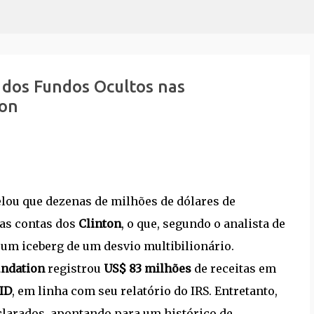
Pular para o conteúdo principal
 dos Fundos Ocultos nas
ton
lou que dezenas de milhões de dólares de
as contas dos
Clinton
, o que, segundo o analista de
e um iceberg de um desvio multibilionário.
undation
registrou
US$ 83 milhões
de receitas em
ID
, em linha com seu relatório do IRS. Entretanto,
clarados, apontando para um histórico de