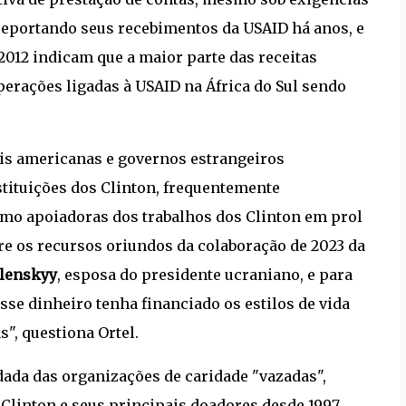
breportando seus recebimentos da USAID há anos, e
2012 indicam que a maior parte das receitas
perações ligadas à USAID na África do Sul sendo
is americanas e governos estrangeiros
tituições dos Clinton, frequentemente
mo apoiadoras dos trabalhos dos Clinton em prol
e os recursos oriundos da colaboração de 2023 da
elenskyy
, esposa do presidente ucraniano, e para
sse dinheiro tenha financiado os estilos de vida
s", questiona Ortel.
dada das organizações de caridade "vazadas",
 Clinton e seus principais doadores desde 1997,