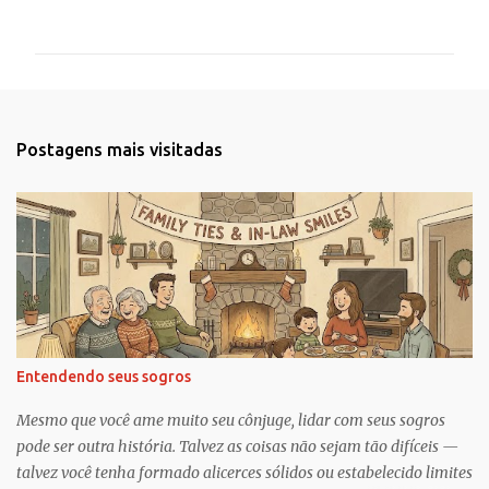
o
m
e
n
t
Postagens mais visitadas
á
r
i
o
s
Entendendo seus sogros
Mesmo que você ame muito seu cônjuge, lidar com seus sogros
pode ser outra história. Talvez as coisas não sejam tão difíceis —
talvez você tenha formado alicerces sólidos ou estabelecido limites