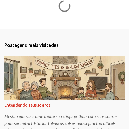
C
o
m
e
n
t
Postagens mais visitadas
á
r
i
o
s
Entendendo seus sogros
Mesmo que você ame muito seu cônjuge, lidar com seus sogros
pode ser outra história. Talvez as coisas não sejam tão difíceis —