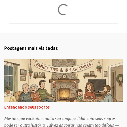
C
o
m
e
n
t
Postagens mais visitadas
á
r
i
o
s
Entendendo seus sogros
Mesmo que você ame muito seu cônjuge, lidar com seus sogros
pode ser outra história. Talvez as coisas não sejam tão difíceis —