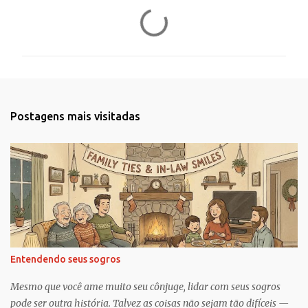
C
o
m
e
n
t
Postagens mais visitadas
á
r
i
o
s
Entendendo seus sogros
Mesmo que você ame muito seu cônjuge, lidar com seus sogros
pode ser outra história. Talvez as coisas não sejam tão difíceis —