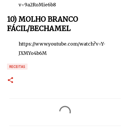
v=9a2RoMie6b8
10) MOLHO BRANCO
FÁCIL/BECHAMEL
https://www.youtube.com/watch?v=Y-
JXMYo4b6M
RECEITAS
C
o
m