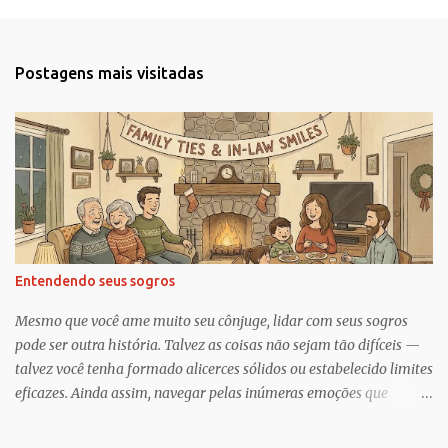
e
n
t
Postagens mais visitadas
á
r
i
o
s
Entendendo seus sogros
Mesmo que você ame muito seu cônjuge, lidar com seus sogros
pode ser outra história. Talvez as coisas não sejam tão difíceis —
talvez você tenha formado alicerces sólidos ou estabelecido limites
eficazes. Ainda assim, navegar pelas inúmeras emoções que
acompanham a dinâmica dos sogros é algo que merece mais
consciência, atenção e reconhecimento, diz Geoffrey Greif, PhD,