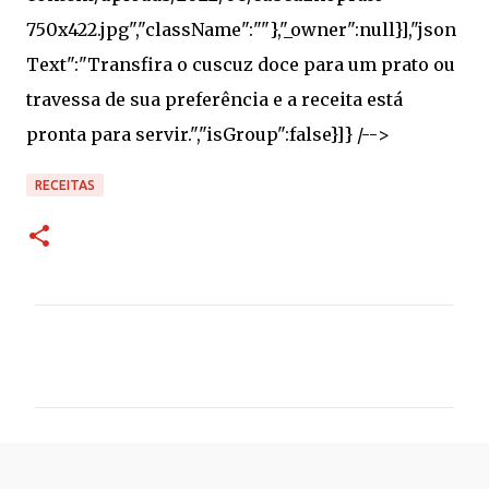
RECEITAS
C
o
m
e
n