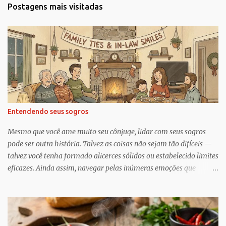
t
Postagens mais visitadas
á
r
i
o
s
Entendendo seus sogros
Mesmo que você ame muito seu cônjuge, lidar com seus sogros
pode ser outra história. Talvez as coisas não sejam tão difíceis —
talvez você tenha formado alicerces sólidos ou estabelecido limites
eficazes. Ainda assim, navegar pelas inúmeras emoções que
acompanham a dinâmica dos sogros é algo que merece mais
consciência, atenção e reconhecimento, diz Geoffrey Greif, PhD,
professor da Escola de Serviço Social da Universidade de
Maryland. Greif é coautor de In-Law Relationships: Mothers,