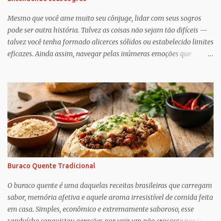
Mesmo que você ame muito seu cônjuge, lidar com seus sogros
pode ser outra história. Talvez as coisas não sejam tão difíceis —
talvez você tenha formado alicerces sólidos ou estabelecido limites
eficazes. Ainda assim, navegar pelas inúmeras emoções que
acompanham a dinâmica dos sogros é algo que merece mais
consciência, atenção e reconhecimento, diz Geoffrey Greif, PhD,
professor da Escola de Serviço Social da Universidade de
Maryland. Greif é coautor de In-Law Relationships: Mothers,
Daughters, Fathers, and Sons , para o qual ele e o coautor Michael
Wooley, PhD, MSW, DCSW, entrevistaram mais de 1.500 sogros
para compartilhar como esses relacionamentos, embora às vezes
complicados, também pode ser gratificante e
reconfortante. Embora a cultura popular e as narrativas sociais
Buraco Quente Tradicional
nos façam acreditar que os relacionamentos familiares dão muito
trabalho para manter e podem ser confusos (quem assistiu The
O buraco quente é uma daquelas receitas brasileiras que carregam
Undoing ?), o que Greif descobriu é mais esperançoso:...
sabor, memória afetiva e aquele aroma irresistível de comida feita
em casa. Simples, econômico e extremamente saboroso, esse