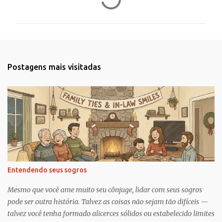
o
m
e
n
t
Postagens mais visitadas
á
r
i
o
s
Entendendo seus sogros
Mesmo que você ame muito seu cônjuge, lidar com seus sogros
pode ser outra história. Talvez as coisas não sejam tão difíceis —
talvez você tenha formado alicerces sólidos ou estabelecido limites