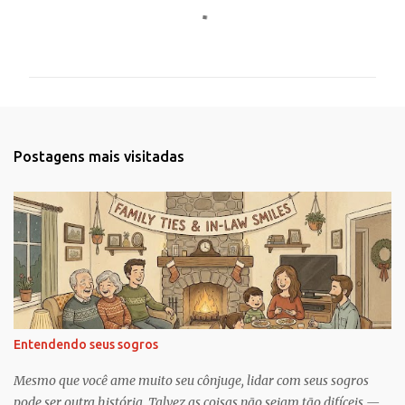
C
o
m
e
n
t
Postagens mais visitadas
á
r
i
o
s
Entendendo seus sogros
Mesmo que você ame muito seu cônjuge, lidar com seus sogros
pode ser outra história. Talvez as coisas não sejam tão difíceis —