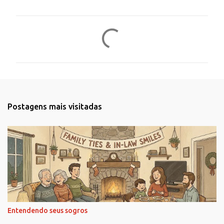
C
o
m
e
n
t
Postagens mais visitadas
á
r
i
o
s
Entendendo seus sogros