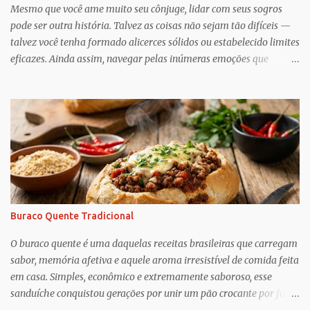
Mesmo que você ame muito seu cônjuge, lidar com seus sogros
pode ser outra história. Talvez as coisas não sejam tão difíceis —
talvez você tenha formado alicerces sólidos ou estabelecido limites
eficazes. Ainda assim, navegar pelas inúmeras emoções que
acompanham a dinâmica dos sogros é algo que merece mais
consciência, atenção e reconhecimento, diz Geoffrey Greif, PhD,
professor da Escola de Serviço Social da Universidade de
Maryland. Greif é coautor de In-Law Relationships: Mothers,
Daughters, Fathers, and Sons , para o qual ele e o coautor Michael
Wooley, PhD, MSW, DCSW, entrevistaram mais de 1.500 sogros
para compartilhar como esses relacionamentos, embora às vezes
complicados, também pode ser gratificante e
reconfortante. Embora a cultura popular e as narrativas sociais
Buraco Quente Tradicional
nos façam acreditar que os relacionamentos familiares dão muito
trabalho para manter e podem ser confusos (quem assistiu The
O buraco quente é uma daquelas receitas brasileiras que carregam
Undoing ?), o que Greif descobriu é mais esperançoso:...
sabor, memória afetiva e aquele aroma irresistível de comida feita
em casa. Simples, econômico e extremamente saboroso, esse
sanduíche conquistou gerações por unir um pão crocante por fora