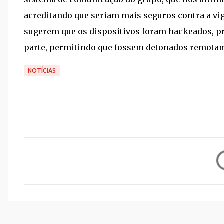
acreditando que seriam mais seguros contra a vigi
sugerem que os dispositivos foram hackeados, p
parte, permitindo que fossem detonados remota
NOTÍCIAS
C
o
m
e
n
t