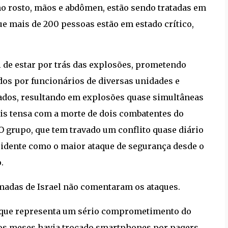
no rosto, mãos e abdômen, estão sendo tratadas em
ue mais de 200 pessoas estão em estado crítico,
 de estar por trás das explosões, prometendo
ados por funcionários de diversas unidades e
ados, resultando em explosões quase simultâneas
ais tensa com a morte de dois combatentes do
 grupo, que tem travado um conflito quase diário
incidente como o maior ataque de segurança desde o
.
madas de Israel não comentaram os ataques.
aque representa um sério comprometimento do
os meses havia trocado smartphones por pagers,