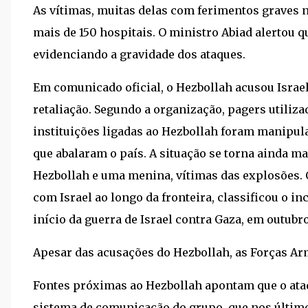
As vítimas, muitas delas com ferimentos graves 
mais de 150 hospitais. O ministro Abiad alertou q
evidenciando a gravidade dos ataques.
Em comunicado oficial, o Hezbollah acusou Israel
retaliação. Segundo a organização, pagers utiliz
instituições ligadas ao Hezbollah foram manipul
que abalaram o país. A situação se torna ainda m
Hezbollah e uma menina, vítimas das explosões. O
com Israel ao longo da fronteira, classificou o 
início da guerra de Israel contra Gaza, em outubro
Apesar das acusações do Hezbollah, as Forças Ar
Fontes próximas ao Hezbollah apontam que o at
sistema de comunicação do grupo, que nos últim