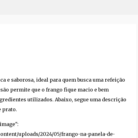
Pular para o conteúdo principal
ica e saborosa, ideal para quem busca uma refeição
essão permite que o frango fique macio e bem
redientes utilizados. Abaixo, segue uma descrição
 prato.
ento, permitindo que a carne fique macia e suculenta em menos tempo do que os métodos tradicionais. Além disso, a panela de pressão retém os nutrientes e os aromas dos temperos, resultando em um prato saudável e cheio de sabor.","jsonSummary":"O frango na panela de pressão é um prato que combina a rapidez do preparo com a profundidade dos sabores. A pressão elevada dentro da panela acelera o processo de cozimento, permitindo que a carne fique macia e suculenta em menos tempo do que os métodos tradicionais. Além disso, a panela de pressão retém os nutrientes e os aromas dos temperos, resultando em um prato saudável e cheio de sabor.","course":["Receitas"],"settings":[{"primary_color":"#222222","icon_details_color":"#6d767f","hide_header_image":false,"print_btn":true,"pin_btn":true,"custom_author_name":"","displayCourse":false,"displayCuisine":false,"displayDifficulty":true,"displayAuthor":true,"displayServings":true,"displayPrepTime":true,"displayCookingTime":true,"displayTotalTime":false,"displayCalories":false,"headerAlign":"left","ingredientsLayout":"1-column","blockInit":true}],"details":[{"id":"detail-item-664f77c7dfdc0","iconSet":"oldicon","icon":"food","label":"Serve","unit":"porções","value":"4"},{"id":"detail-item-664f77c7dfdcf","iconSet":"oldicon","icon":"clock","label":"Temp