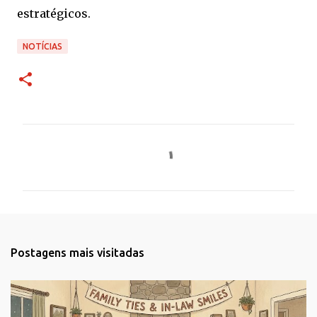
estratégicos.
NOTÍCIAS
C
o
m
e
n
t
Postagens mais visitadas
á
r
i