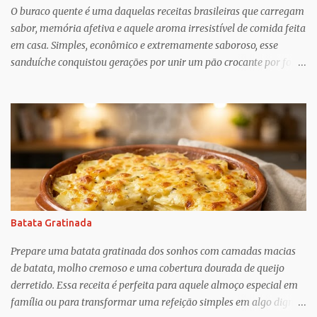
trabalho para manter e podem ser confusos (quem assistiu The
O buraco quente é uma daquelas receitas brasileiras que carregam
Undoing ?), o que Greif descobriu é mais esperançoso:...
sabor, memória afetiva e aquele aroma irresistível de comida feita
em casa. Simples, econômico e extremamente saboroso, esse
sanduíche conquistou gerações por unir um pão crocante por fora
com um recheio de carne moída bem temperado, suculento e cheio
de personalidade. Apesar do nome curioso, o segredo dessa receita
está justamente no preparo: um pão macio recebe um recheio
abundante de carne cozida lentamente com temperos, criando
uma combinação perfeita para qualquer momento do dia. Muito
popular em festas, lanchonetes, reuniões familiares e até como
opção para um jantar rápido, o buraco quente é uma receita
versátil que agrada crianças e adultos. O contraste entre o pão
levemente tostado e o recheio quente e cremoso transforma
Batata Gratinada
ingredientes simples em um lanche digno de destaque. Além disso,
é uma ótima alternativa para aproveitar ingredientes que muitas
Prepare uma batata gratinada dos sonhos com camadas macias
vezes já temos na cozinha, como carne moída, cebola, tomate e
de batata, molho cremoso e uma cobertura dourada de queijo
te...
derretido. Essa receita é perfeita para aquele almoço especial em
família ou para transformar uma refeição simples em algo digno