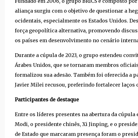
Fundado em 2006, o grupo BRICS é composto por Bra
aliança surgiu com o objetivo de questionar a h
ocidentais, especialmente os Estados Unidos. De
força geopolítica alternativa, promovendo discu
os países em desenvolvimento no cenário interna
Durante a cúpula de 2023, o grupo estendeu convite
Árabes Unidos, que se tornaram membros oficiais,
formalizou sua adesão. Também foi oferecida a p
Javier Milei recusou, preferindo fortalecer laços
Participantes de destaque
Entre os líderes presentes na abertura da cúpul
Modi, o presidente chinês, Xi Jinping, e o presid
de Estado que marcaram presença foram o preside