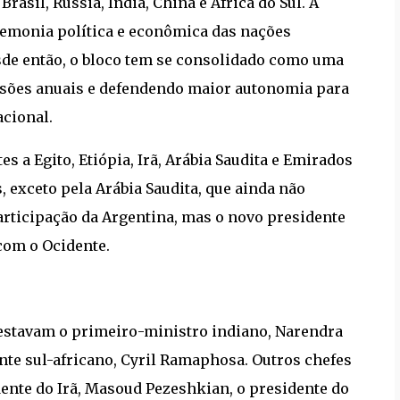
sil, Rússia, Índia, China e África do Sul. A
egemonia política e econômica das nações
sde então, o bloco tem se consolidado como uma
ssões anuais e defendendo maior autonomia para
cional.
s a Egito, Etiópia, Irã, Arábia Saudita e Emirados
 exceto pela Arábia Saudita, que ainda não
articipação da Argentina, mas o novo presidente
 com o Ocidente.
a estavam o primeiro-ministro indiano, Narendra
ente sul-africano, Cyril Ramaphosa. Outros chefes
nte do Irã, Masoud Pezeshkian, o presidente do