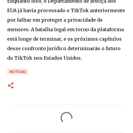
Enquanto isso, o Departamento de Justiça dos
EUA já havia processado o TikTok anteriormente
por falhar em proteger a privacidade de
menores. A batalha legal em torno da plataforma
está longe de terminar, e os próximos capítulos
desse confronto jurídico determinarão o futuro
do TikTok nos Estados Unidos.
NOTÍCIAS
C
o
m