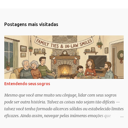
e
n
t
Postagens mais visitadas
á
r
i
o
s
Entendendo seus sogros
Mesmo que você ame muito seu cônjuge, lidar com seus sogros
pode ser outra história. Talvez as coisas não sejam tão difíceis —
talvez você tenha formado alicerces sólidos ou estabelecido limites
eficazes. Ainda assim, navegar pelas inúmeras emoções que
acompanham a dinâmica dos sogros é algo que merece mais