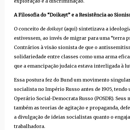
exploração e a discriminação.
A Filosofia do “Doikayt” e a Resistência ao Sioni
O conceito de
doikayt
(aqui) sintetizava a ideolog
estivessem, ao invés de migrar para uma “terra 
Contrários à visão sionista de que o antissemiti
solidariedade entre classes como uma arma eficaz
que a emancipação judaica estava interligada à lut
Essa postura fez do Bund um movimento singular
socialista no Império Russo antes de 1905, tendo
Operário Social-Democrata Russo (POSDR). Seus m
também as teorias de agitação e propaganda, def
a divulgação de ideias socialistas quanto o eng
trabalhadora.