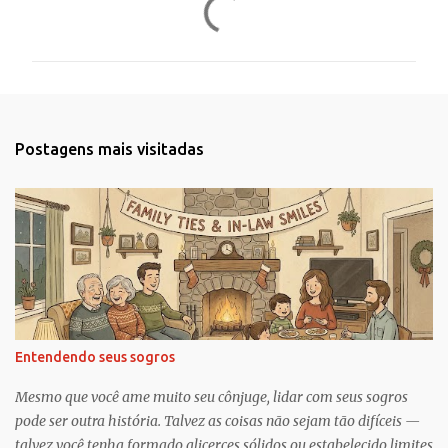
o
m
e
n
t
Postagens mais visitadas
á
r
i
o
s
Entendendo seus sogros
Mesmo que você ame muito seu cônjuge, lidar com seus sogros
pode ser outra história. Talvez as coisas não sejam tão difíceis —
talvez você tenha formado alicerces sólidos ou estabelecido limites