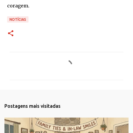
coragem.
NOTÍCIAS
C
o
m
e
n
t
Postagens mais visitadas
á
r
i