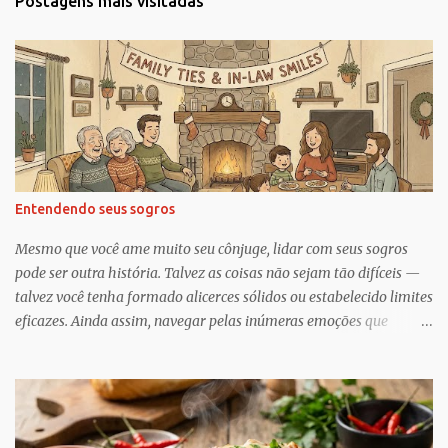
Postagens mais visitadas
á
r
i
o
s
Entendendo seus sogros
Mesmo que você ame muito seu cônjuge, lidar com seus sogros
pode ser outra história. Talvez as coisas não sejam tão difíceis —
talvez você tenha formado alicerces sólidos ou estabelecido limites
eficazes. Ainda assim, navegar pelas inúmeras emoções que
acompanham a dinâmica dos sogros é algo que merece mais
consciência, atenção e reconhecimento, diz Geoffrey Greif, PhD,
professor da Escola de Serviço Social da Universidade de
Maryland. Greif é coautor de In-Law Relationships: Mothers,
Daughters, Fathers, and Sons , para o qual ele e o coautor Michael