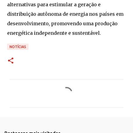
alternativas para estimular a geração e
distribuição autônoma de energia nos países em
desenvolvimento, promovendo uma produção
energética independente e sustentável.
NOTÍCIAS
C
o
m
e
n
t