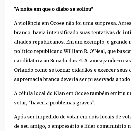
“A noite em que o diabo se soltou”
A violência em Ocoee não foi uma surpresa. Antes
branco, havia intensificado suas tentativas de in
aliados republicanos. Em um exemplo, o grande m
político republicano William R. O’Neal, que busc
candidatura ao Senado dos EUA, ameaçando-o caso
Orlando como se tornar cidadãos e exercer seus d
supremacia branca deveria ser preservada a todo 
A célula local do Klan em Ocoee também emitiu u
votar, “haveria problemas graves”.
Após ser impedido de votar em dois locais de vot
de seu amigo, o empresário e líder comunitário ne