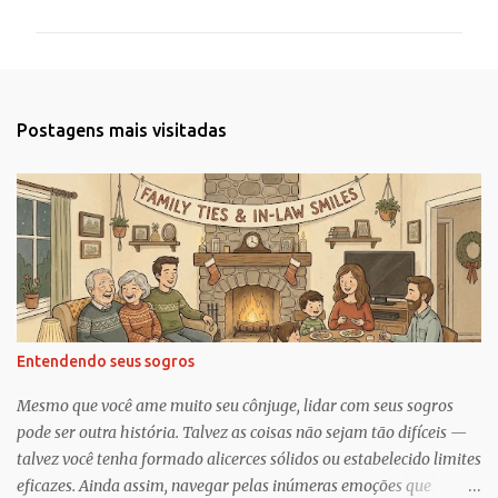
m
e
n
t
Postagens mais visitadas
á
r
i
o
s
Entendendo seus sogros
Mesmo que você ame muito seu cônjuge, lidar com seus sogros
pode ser outra história. Talvez as coisas não sejam tão difíceis —
talvez você tenha formado alicerces sólidos ou estabelecido limites
eficazes. Ainda assim, navegar pelas inúmeras emoções que