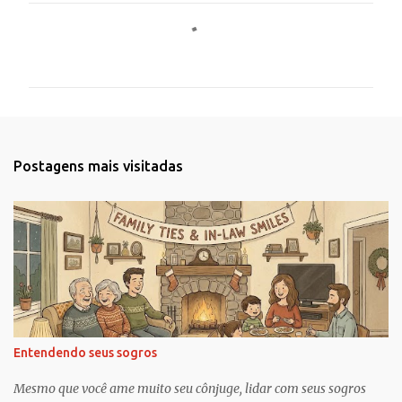
C
o
m
e
n
t
Postagens mais visitadas
á
r
i
o
s
Entendendo seus sogros
Mesmo que você ame muito seu cônjuge, lidar com seus sogros