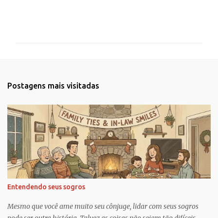
C
o
m
e
n
t
Postagens mais visitadas
á
r
i
o
s
Entendendo seus sogros
Mesmo que você ame muito seu cônjuge, lidar com seus sogros