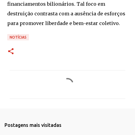
financiamentos bilionários. Tal foco em
destruição contrasta com a ausência de esforços
para promover liberdade e bem-estar coletivo.
NOTÍCIAS
C
o
m
e
n
t
Postagens mais visitadas
á