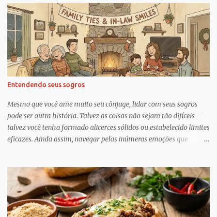
r
i
o
s
Entendendo seus sogros
Mesmo que você ame muito seu cônjuge, lidar com seus sogros
pode ser outra história. Talvez as coisas não sejam tão difíceis —
talvez você tenha formado alicerces sólidos ou estabelecido limites
eficazes. Ainda assim, navegar pelas inúmeras emoções que
acompanham a dinâmica dos sogros é algo que merece mais
consciência, atenção e reconhecimento, diz Geoffrey Greif, PhD,
professor da Escola de Serviço Social da Universidade de
Maryland. Greif é coautor de In-Law Relationships: Mothers,
Daughters, Fathers, and Sons , para o qual ele e o coautor Michael
Wooley, PhD, MSW, DCSW, entrevistaram mais de 1.500 sogros