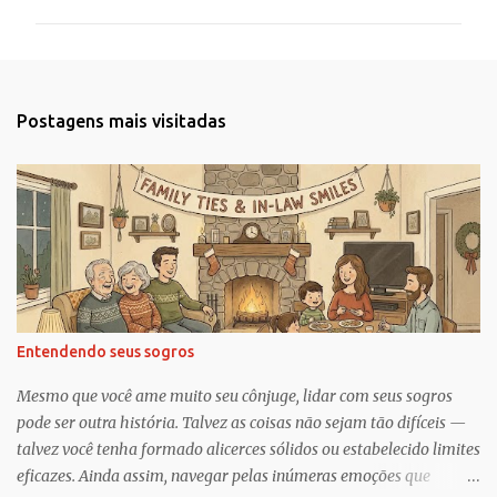
m
e
n
t
Postagens mais visitadas
á
r
i
o
s
Entendendo seus sogros
Mesmo que você ame muito seu cônjuge, lidar com seus sogros
pode ser outra história. Talvez as coisas não sejam tão difíceis —
talvez você tenha formado alicerces sólidos ou estabelecido limites
eficazes. Ainda assim, navegar pelas inúmeras emoções que