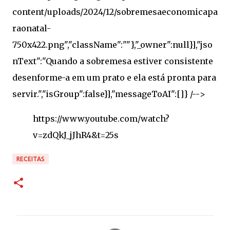
https://www.youtube.com/watch?
v=zdQkJ_jJhR4&t=25s
RECEITAS